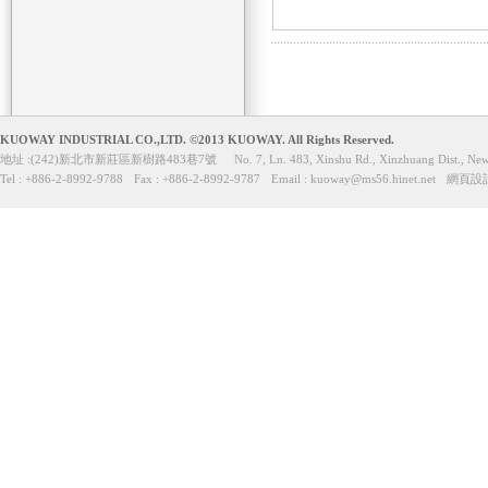
KUOWAY INDUSTRIAL CO.,LTD. ©2013 KUOWAY. All Rights Reserved.
地址 :(242)新北市新莊區新樹路483巷7號
No. 7, Ln. 483, Xinshu Rd., Xinzhuang Dist., New
Tel : +886-2-8992-9788
Fax : +886-2-8992-9787
Email :
kuoway@ms56.hinet.net
網頁設