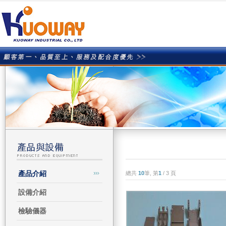
產品介紹
總共
10
筆, 第
1
/
3
頁
設備介紹
檢驗儀器